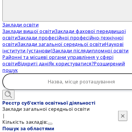
Заклади освіти
Заклади вищої освіти
Заклади фахової передвищої
освіти
Заклади професійної професійно-технічної
освіти
Заклади загальної середньої освіти
Наукові
інститути (установи)
Заклади післядипломної освіти
Районні та місцеві органи управління у сфері
освіти
Відкриті дані
Як користуватися?
Розширений
пошук
Реєстр суб'єктів освітньої діяльності
Заклади загальної середньої освіти
×
×
|
Кількість закладів:
Пошук за областями