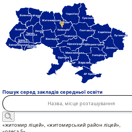
Чернігівська
Волинська
Рівне-
нська
Сумська
Житомирська
м. Київ
Львівська
Київська
Полтавська
Хмель-
Харківська
ницька
Терно-
пільська
Луганська
Черкаська
Вінницька
Івано-
Франківська
Кіровоградська
Дніпропетровська
Закарпатська
Черні-
вецька
Донецька
Миколаївська
Запорізька
Одеська
Херсонська
АР Крим
Пошук серед закладів середньої освіти
«житомир ліцей», «житомирський район ліцей»,
«одеса 5»