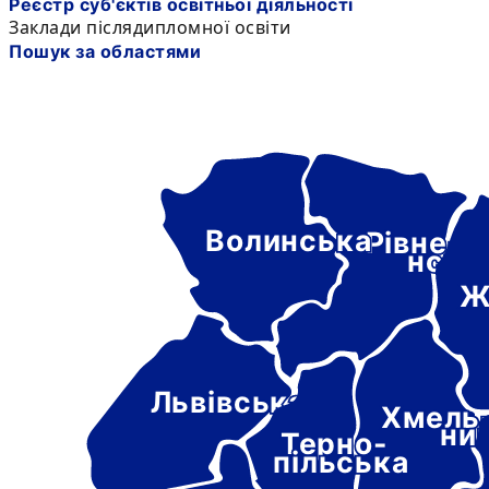
Реєстр суб'єктів освітньої діяльності
Заклади післядипломної освіти
Пошук за областями
Волинська
Рівне-
нськ
Ж
Львівська
Хмель
ни
Терно-
пільська