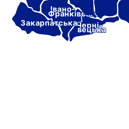
Івано-
Франківська
Закарпатська
Черні-
вецька