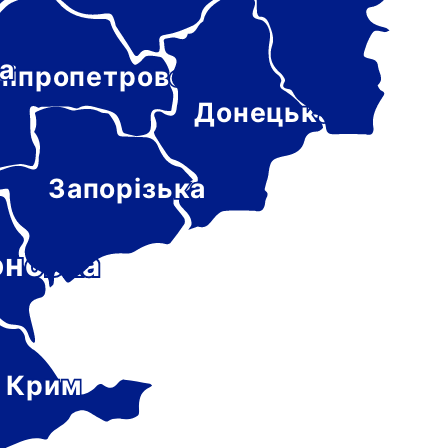
а
ніпропетровська
Донецька
Запорізька
онська
 Крим