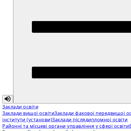
Заклади освіти
Заклади вищої освіти
Заклади фахової передвищої ос
інститути (установи)
Заклади післядипломної освіти
Районні та місцеві органи управління у сфері освіти