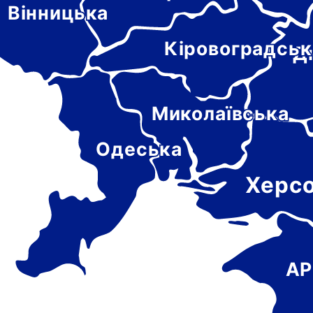
Вінницька
Кіровоградськ
Д
Миколаївська
Одеська
Херс
АР