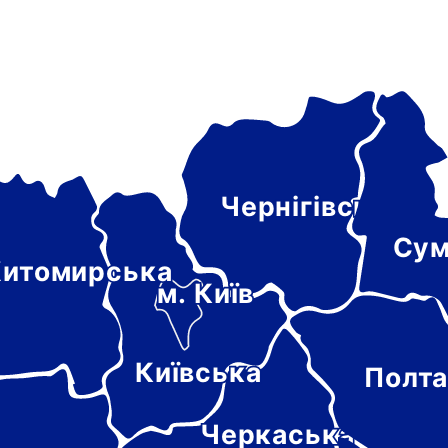
Чернігівська
а
Сум
итомирська
м. Київ
Київська
Полта
-
цька
Черкаська