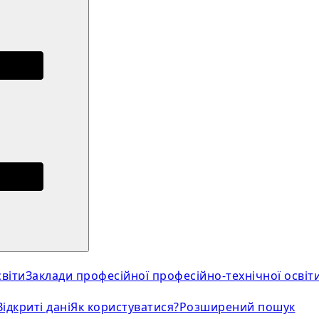
віти
Заклади професійної професійно-технічної освіт
Відкриті дані
Як користуватися?
Розширений пошук