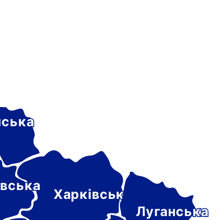
ська
вська
Харківська
Луганська