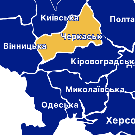
Київська
Полта
-
цька
Черкаська
Вінницька
Кіровоградськ
Д
Миколаївська
Одеська
Херс