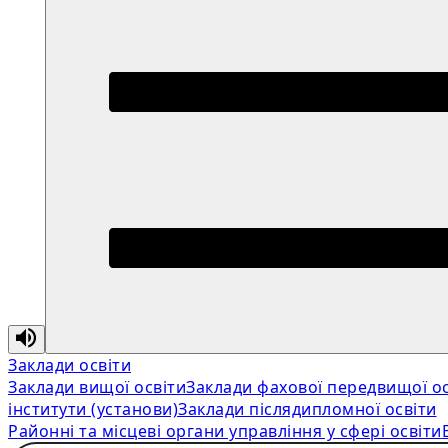
Заклади освіти
Заклади вищої освіти
Заклади фахової передвищої ос
інститути (установи)
Заклади післядипломної освіти
Районні та місцеві органи управління у сфері освіти