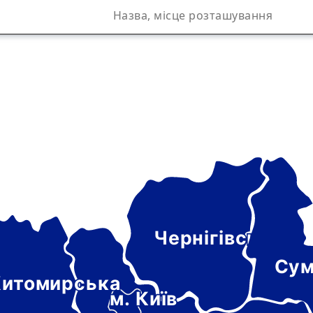
Чернігівська
а
Сум
итомирська
м. Київ