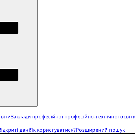
віти
Заклади професійної професійно-технічної освіт
Відкриті дані
Як користуватися?
Розширений пошук