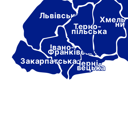
Львівська
Хмель
ни
Терно-
пільська
Івано-
Франківська
Закарпатська
Черні-
вецька