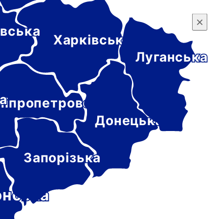
×
×
вська
Харківська
Луганська
а
ніпропетровська
Донецька
Запорізька
онська