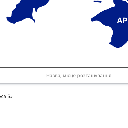
АР
са 5»