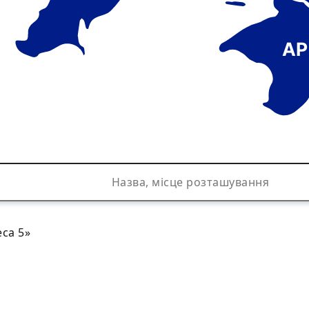
АР
са 5»