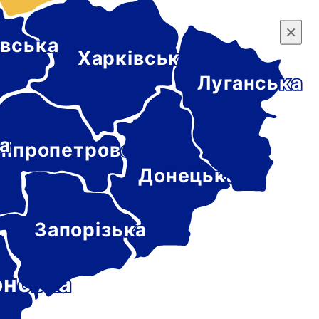
×
×
вська
Харківська
Луганська
а
ніпропетровська
Донецька
Запорізька
онська