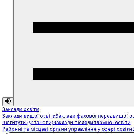
Заклади освіти
Заклади вищої освіти
Заклади фахової передвищої ос
інститути (установи)
Заклади післядипломної освіти
Районні та місцеві органи управління у сфері освіти