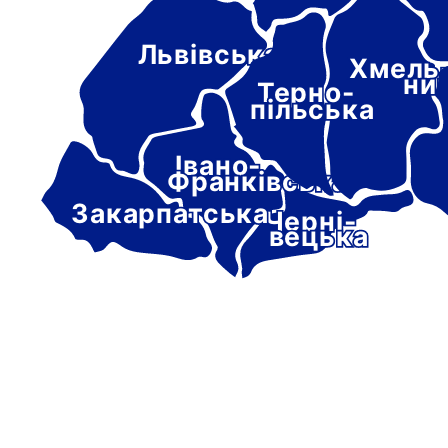
Львівська
Хмель
ни
Терно-
пільська
Івано-
Франківська
Закарпатська
Черні-
вецька