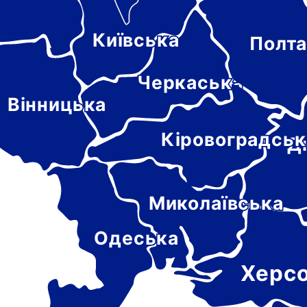
Київська
Полта
-
цька
Черкаська
Вінницька
Кіровоградськ
Д
Миколаївська
Одеська
Херс