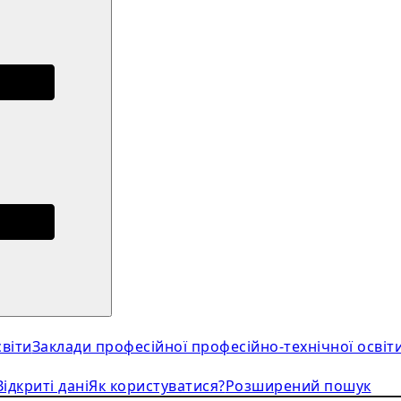
віти
Заклади професійної професійно-технічної освіт
Відкриті дані
Як користуватися?
Розширений пошук