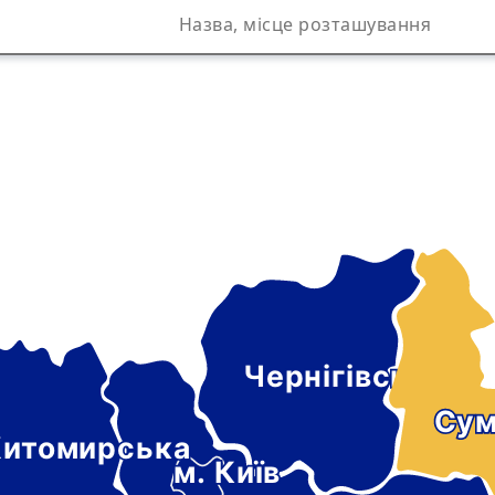
Чернігівська
а
Сум
итомирська
м. Київ