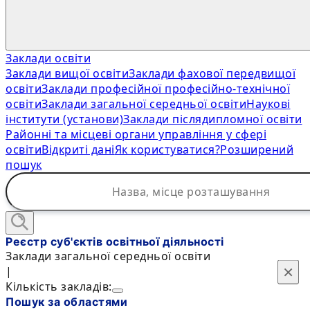
Заклади освіти
Заклади вищої освіти
Заклади фахової передвищої
освіти
Заклади професійної професійно-технічної
освіти
Заклади загальної середньої освіти
Наукові
інститути (установи)
Заклади післядипломної освіти
Районні та місцеві органи управління у сфері
освіти
Відкриті дані
Як користуватися?
Розширений
пошук
Реєстр суб'єктів освітньої діяльності
Заклади загальної середньої освіти
×
×
|
Кількість закладів:
Пошук за областями