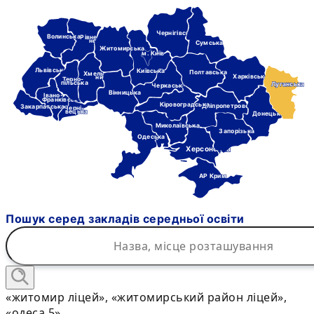
Чернігівська
Волинська
Рівне-
нська
Сумська
Житомирська
м. Київ
Львівська
Київська
Полтавська
Хмель-
Харківська
ницька
Терно-
пільська
Луганська
Черкаська
Вінницька
Івано-
Франківська
Кіровоградська
Дніпропетровська
Закарпатська
Черні-
вецька
Донецька
Миколаївська
Запорізька
Одеська
Херсонська
АР Крим
Пошук серед закладів середньої освіти
«житомир ліцей», «житомирський район ліцей»,
«одеса 5»