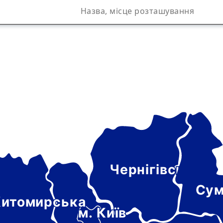
Чернігівська
а
Сум
итомирська
м. Київ