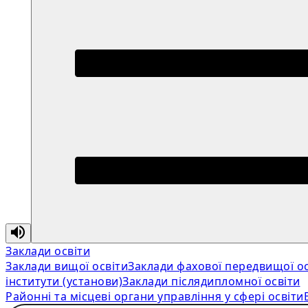
Заклади освіти
Заклади вищої освіти
Заклади фахової передвищої ос
інститути (установи)
Заклади післядипломної освіти
Районні та місцеві органи управління у сфері освіти