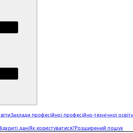
віти
Заклади професійної професійно-технічної освіт
Відкриті дані
Як користуватися?
Розширений пошук