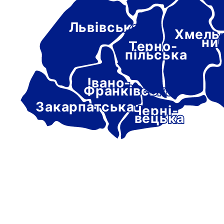
Львівська
Хмель
ни
Терно-
пільська
Івано-
Франківська
Закарпатська
Черні-
вецька