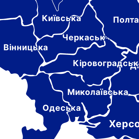
Київська
Полта
-
цька
Черкаська
Вінницька
Кіровоградськ
Д
Миколаївська
Одеська
Херс