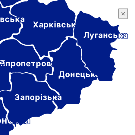
×
×
вська
Харківська
Луганська
а
ніпропетровська
Донецька
Запорізька
онська