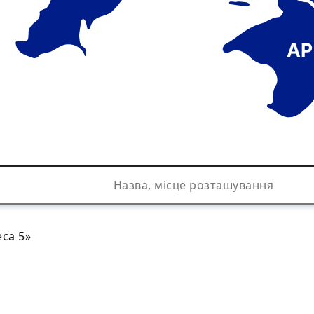
АР
са 5»