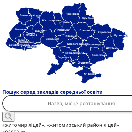
Чернігівська
Волинська
Рівне-
нська
Сумська
Житомирська
м. Київ
Львівська
Київська
Полтавська
Хмель-
Харківська
ницька
Терно-
пільська
Луганська
Черкаська
Вінницька
Івано-
Франківська
Кіровоградська
Дніпропетровська
Закарпатська
Черні-
вецька
Донецька
Миколаївська
Запорізька
Одеська
Херсонська
АР Крим
Пошук серед закладів середньої освіти
«житомир ліцей», «житомирський район ліцей»,
«одеса 5»