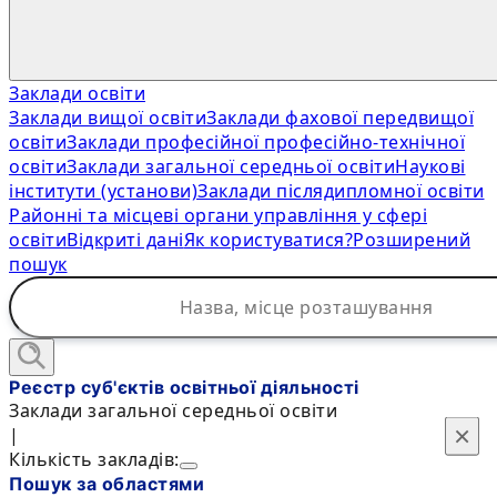
Заклади освіти
Заклади вищої освіти
Заклади фахової передвищої
освіти
Заклади професійної професійно-технічної
освіти
Заклади загальної середньої освіти
Наукові
інститути (установи)
Заклади післядипломної освіти
Районні та місцеві органи управління у сфері
освіти
Відкриті дані
Як користуватися?
Розширений
пошук
Реєстр суб'єктів освітньої діяльності
Заклади загальної середньої освіти
×
×
|
Кількість закладів:
Пошук за областями