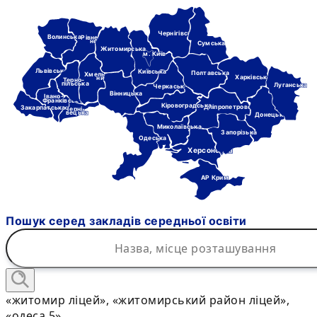
Чернігівська
Волинська
Рівне-
нська
Сумська
Житомирська
м. Київ
Львівська
Київська
Полтавська
Хмель-
Харківська
ницька
Терно-
пільська
Луганська
Черкаська
Вінницька
Івано-
Франківська
Кіровоградська
Дніпропетровська
Закарпатська
Черні-
вецька
Донецька
Миколаївська
Запорізька
Одеська
Херсонська
АР Крим
Пошук серед закладів середньої освіти
«житомир ліцей», «житомирський район ліцей»,
«одеса 5»