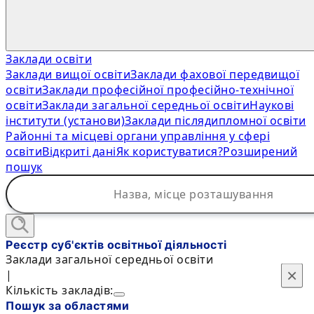
Заклади освіти
Заклади вищої освіти
Заклади фахової передвищої
освіти
Заклади професійної професійно-технічної
освіти
Заклади загальної середньої освіти
Наукові
інститути (установи)
Заклади післядипломної освіти
Районні та місцеві органи управління у сфері
освіти
Відкриті дані
Як користуватися?
Розширений
пошук
Реєстр суб'єктів освітньої діяльності
Заклади загальної середньої освіти
×
×
|
Кількість закладів:
Пошук за областями