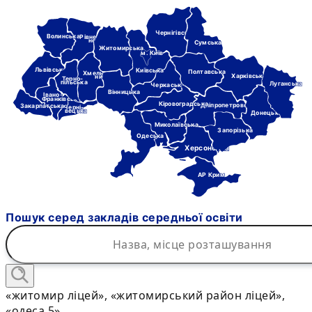
Чернігівська
Волинська
Рівне-
нська
Сумська
Житомирська
м. Київ
Львівська
Київська
Полтавська
Хмель-
Харківська
ницька
Терно-
пільська
Луганська
Черкаська
Вінницька
Івано-
Франківська
Кіровоградська
Дніпропетровська
Закарпатська
Черні-
вецька
Донецька
Миколаївська
Запорізька
Одеська
Херсонська
АР Крим
Пошук серед закладів середньої освіти
«житомир ліцей», «житомирський район ліцей»,
«одеса 5»