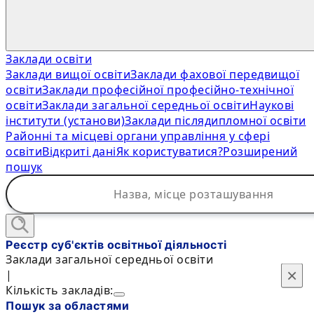
Заклади освіти
Заклади вищої освіти
Заклади фахової передвищої
освіти
Заклади професійної професійно-технічної
освіти
Заклади загальної середньої освіти
Наукові
інститути (установи)
Заклади післядипломної освіти
Районні та місцеві органи управління у сфері
освіти
Відкриті дані
Як користуватися?
Розширений
пошук
Реєстр суб'єктів освітньої діяльності
Заклади загальної середньої освіти
×
×
|
Кількість закладів:
Пошук за областями