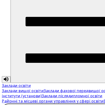
Заклади освіти
Заклади вищої освіти
Заклади фахової передвищої ос
інститути (установи)
Заклади післядипломної освіти
Районні та місцеві органи управління у сфері освіти