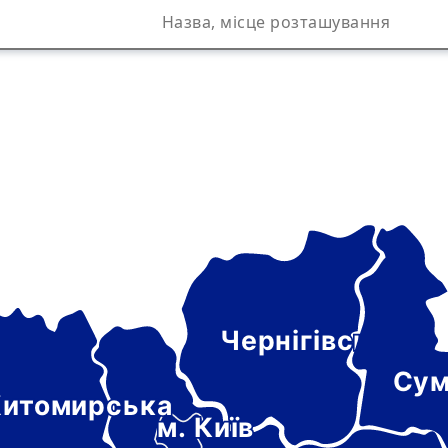
Чернігівська
а
Сум
итомирська
м. Київ