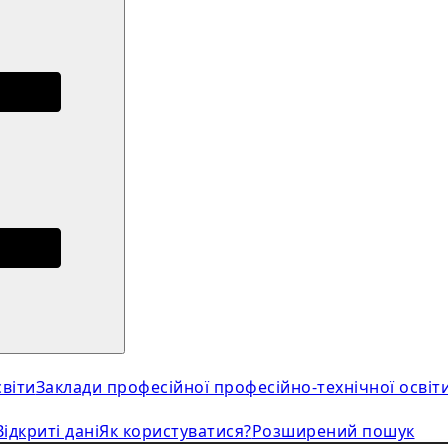
віти
Заклади професійної професійно-технічної освіт
Відкриті дані
Як користуватися?
Розширений пошук