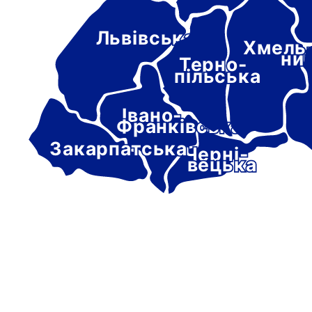
Львівська
Хмель
ни
Терно-
пільська
Івано-
Франківська
Закарпатська
Черні-
вецька