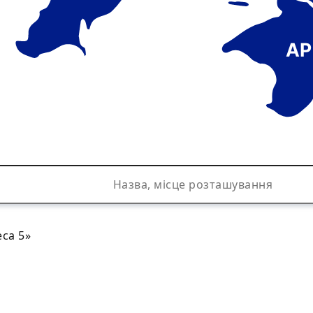
АР
са 5»