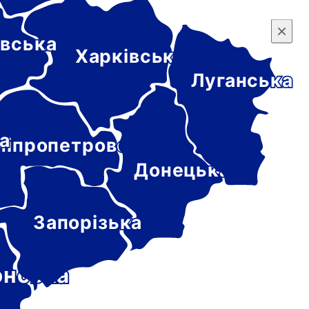
×
×
вська
Харківська
Луганська
а
ніпропетровська
Донецька
Запорізька
онська