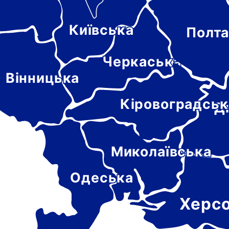
Київська
Полта
-
цька
Черкаська
Вінницька
Кіровоградськ
Д
Миколаївська
Одеська
Херс