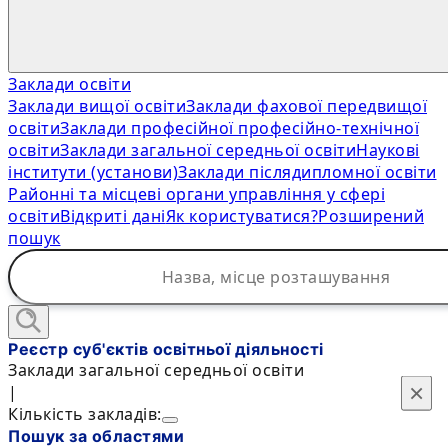
Заклади освіти
Заклади вищої освіти
Заклади фахової передвищої
освіти
Заклади професійної професійно-технічної
освіти
Заклади загальної середньої освіти
Наукові
інститути (установи)
Заклади післядипломної освіти
Районні та місцеві органи управління у сфері
освіти
Відкриті дані
Як користуватися?
Розширений
пошук
Реєстр суб'єктів освітньої діяльності
Заклади загальної середньої освіти
×
×
|
Кількість закладів:
Пошук за областями