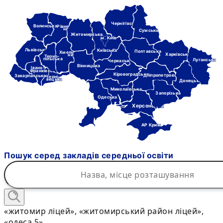
Чернігівська
Волинська
Рівне-
нська
Сумська
Житомирська
м. Київ
Львівська
Київська
Полтавська
Хмель-
Харківська
ницька
Терно-
пільська
Луганська
Черкаська
Вінницька
Івано-
Франківська
Кіровоградська
Дніпропетровська
Закарпатська
Черні-
вецька
Донецька
Миколаївська
Запорізька
Одеська
Херсонська
АР Крим
Пошук серед закладів середньої освіти
«житомир ліцей», «житомирський район ліцей»,
«одеса 5»