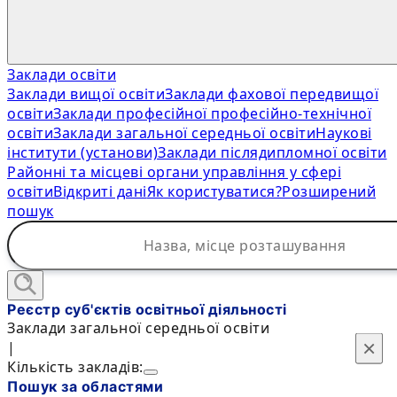
Заклади освіти
Заклади вищої освіти
Заклади фахової передвищої
освіти
Заклади професійної професійно-технічної
освіти
Заклади загальної середньої освіти
Наукові
інститути (установи)
Заклади післядипломної освіти
Районні та місцеві органи управління у сфері
освіти
Відкриті дані
Як користуватися?
Розширений
пошук
Реєстр суб'єктів освітньої діяльності
Заклади загальної середньої освіти
×
×
|
Кількість закладів:
Пошук за областями