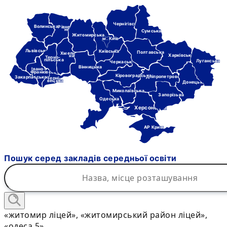
Чернігівська
Волинська
Рівне-
нська
Сумська
Житомирська
м. Київ
Львівська
Київська
Полтавська
Хмель-
Харківська
ницька
Терно-
пільська
Луганська
Черкаська
Вінницька
Івано-
Франківська
Кіровоградська
Дніпропетровська
Закарпатська
Черні-
вецька
Донецька
Миколаївська
Запорізька
Одеська
Херсонська
АР Крим
Пошук серед закладів середньої освіти
«житомир ліцей», «житомирський район ліцей»,
«одеса 5»