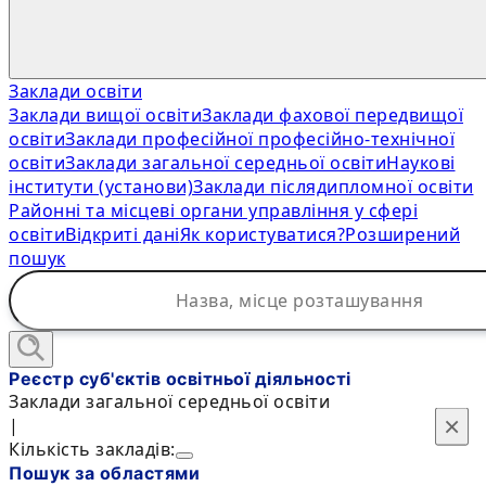
Заклади освіти
Заклади вищої освіти
Заклади фахової передвищої
освіти
Заклади професійної професійно-технічної
освіти
Заклади загальної середньої освіти
Наукові
інститути (установи)
Заклади післядипломної освіти
Районні та місцеві органи управління у сфері
освіти
Відкриті дані
Як користуватися?
Розширений
пошук
Реєстр суб'єктів освітньої діяльності
Заклади загальної середньої освіти
×
×
|
Кількість закладів:
Пошук за областями