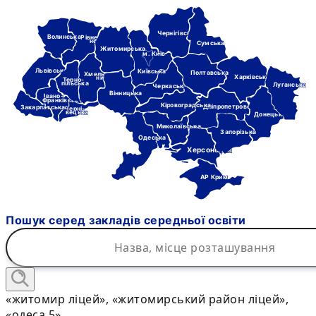
Чернігівська
Волинська
Рівне-
нська
Сумська
Житомирська
м. Київ
Львівська
Київська
Полтавська
Хмель-
Харківська
ницька
Терно-
пільська
Луганська
Черкаська
Вінницька
Івано-
Франківська
Кіровоградська
Дніпропетровська
Закарпатська
Черні-
вецька
Донецька
Миколаївська
Запорізька
Одеська
Херсонська
АР Крим
Пошук серед закладів середньої освіти
«житомир ліцей», «житомирський район ліцей»,
«одеса 5»