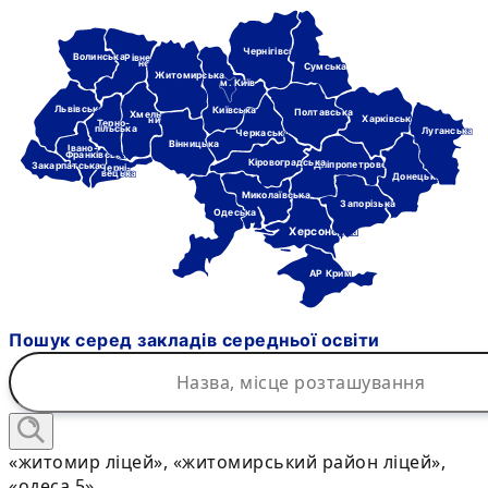
Чернігівська
Волинська
Рівне-
нська
Сумська
Житомирська
м. Київ
Львівська
Київська
Полтавська
Хмель-
Харківська
ницька
Терно-
пільська
Луганська
Черкаська
Вінницька
Івано-
Франківська
Кіровоградська
Дніпропетровська
Закарпатська
Черні-
вецька
Донецька
Миколаївська
Запорізька
Одеська
Херсонська
АР Крим
Пошук серед закладів середньої освіти
«житомир ліцей», «житомирський район ліцей»,
«одеса 5»