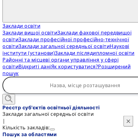
Заклади освіти
Заклади вищої освіти
Заклади фахової передвищої
освіти
Заклади професійної професійно-технічної
освіти
Заклади загальної середньої освіти
Наукові
інститути (установи)
Заклади післядипломної освіти
Районні та місцеві органи управління у сфері
освіти
Відкриті дані
Як користуватися?
Розширений
пошук
Реєстр суб'єктів освітньої діяльності
Заклади загальної середньої освіти
×
×
|
Кількість закладів:
Пошук за областями