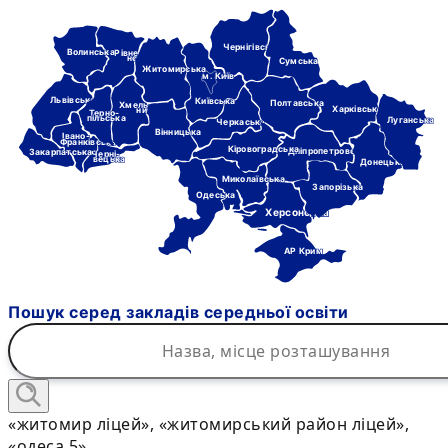
Чернігівська
Волинська
Рівне-
нська
Сумська
Житомирська
м. Київ
Львівська
Київська
Полтавська
Хмель-
Харківська
ницька
Терно-
пільська
Луганська
Черкаська
Вінницька
Івано-
Франківська
Кіровоградська
Дніпропетровська
Закарпатська
Черні-
вецька
Донецька
Миколаївська
Запорізька
Одеська
Херсонська
АР Крим
Пошук серед закладів середньої освіти
«житомир ліцей», «житомирський район ліцей»,
«одеса 5»