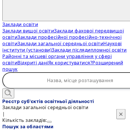
Заклади освіти
Заклади вищої освіти
Заклади фахової передвищої
освіти
Заклади професійної професійно-технічної
освіти
Заклади загальної середньої освіти
Наукові
інститути (установи)
Заклади післядипломної освіти
Районні та місцеві органи управління у сфері
освіти
Відкриті дані
Як користуватися?
Розширений
пошук
Реєстр суб'єктів освітньої діяльності
Заклади загальної середньої освіти
×
×
|
Кількість закладів:
Пошук за областями