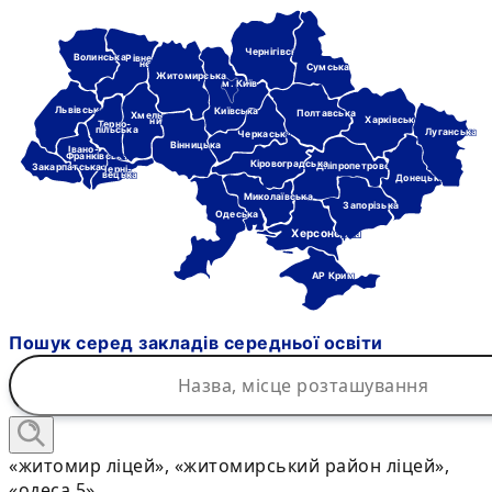
Чернігівська
Волинська
Рівне-
нська
Сумська
Житомирська
м. Київ
Львівська
Київська
Полтавська
Хмель-
Харківська
ницька
Терно-
пільська
Луганська
Черкаська
Вінницька
Івано-
Франківська
Кіровоградська
Дніпропетровська
Закарпатська
Черні-
вецька
Донецька
Миколаївська
Запорізька
Одеська
Херсонська
АР Крим
Пошук серед закладів середньої освіти
«житомир ліцей», «житомирський район ліцей»,
«одеса 5»