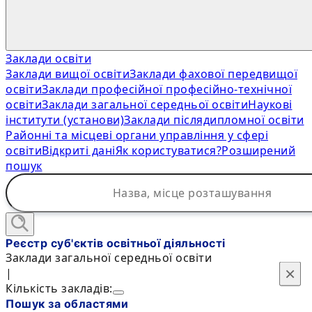
Заклади освіти
Заклади вищої освіти
Заклади фахової передвищої
освіти
Заклади професійної професійно-технічної
освіти
Заклади загальної середньої освіти
Наукові
інститути (установи)
Заклади післядипломної освіти
Районні та місцеві органи управління у сфері
освіти
Відкриті дані
Як користуватися?
Розширений
пошук
Реєстр суб'єктів освітньої діяльності
Заклади загальної середньої освіти
×
×
|
Кількість закладів:
Пошук за областями