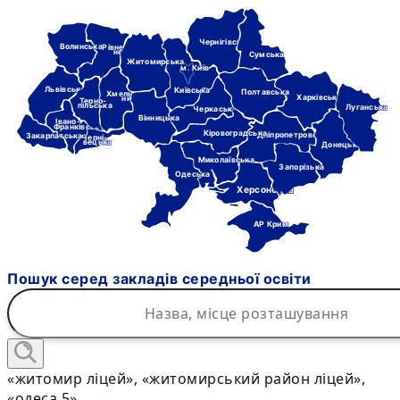
Чернігівська
Волинська
Рівне-
нська
Сумська
Житомирська
м. Київ
Львівська
Київська
Полтавська
Хмель-
Харківська
ницька
Терно-
пільська
Луганська
Черкаська
Вінницька
Івано-
Франківська
Кіровоградська
Дніпропетровська
Закарпатська
Черні-
вецька
Донецька
Миколаївська
Запорізька
Одеська
Херсонська
АР Крим
Пошук серед закладів середньої освіти
«житомир ліцей», «житомирський район ліцей»,
«одеса 5»