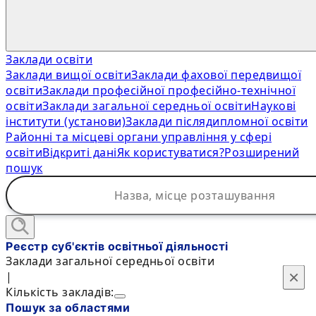
Заклади освіти
Заклади вищої освіти
Заклади фахової передвищої
освіти
Заклади професійної професійно-технічної
освіти
Заклади загальної середньої освіти
Наукові
інститути (установи)
Заклади післядипломної освіти
Районні та місцеві органи управління у сфері
освіти
Відкриті дані
Як користуватися?
Розширений
пошук
Реєстр суб'єктів освітньої діяльності
Заклади загальної середньої освіти
×
×
|
Кількість закладів:
Пошук за областями