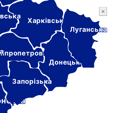
×
×
вська
Харківська
Луганська
а
ніпропетровська
Донецька
Запорізька
онська