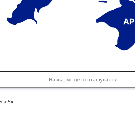
АР
са 5»