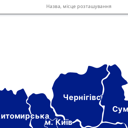
Чернігівська
а
Сум
итомирська
м. Київ