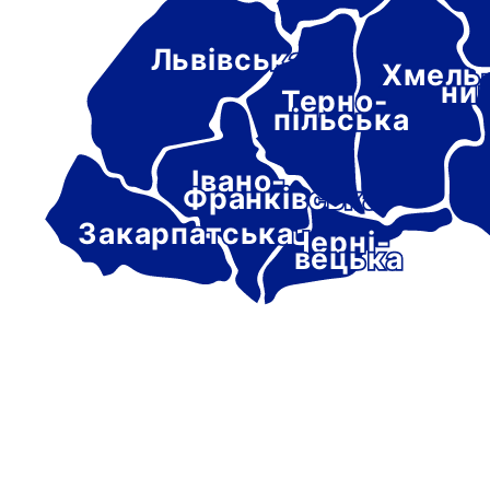
Львівська
Хмель
ни
Терно-
пільська
Івано-
Франківська
Закарпатська
Черні-
вецька