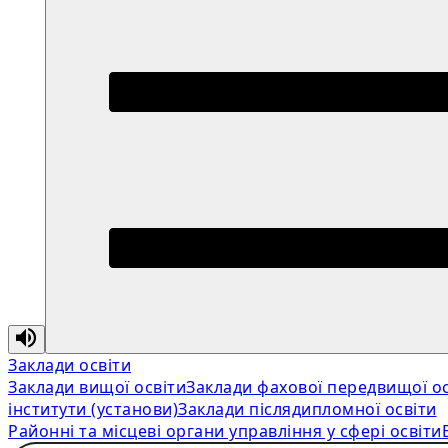
Заклади освіти
Заклади вищої освіти
Заклади фахової передвищої ос
інститути (установи)
Заклади післядипломної освіти
Районні та місцеві органи управління у сфері освіти