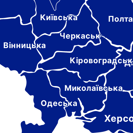
Київська
Полта
-
цька
Черкаська
Вінницька
Кіровоградськ
Д
Миколаївська
Одеська
Херс