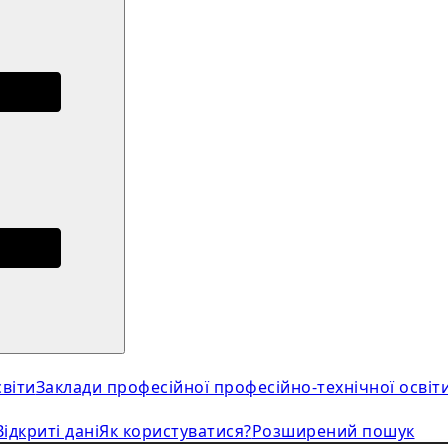
віти
Заклади професійної професійно-технічної освіт
Відкриті дані
Як користуватися?
Розширений пошук