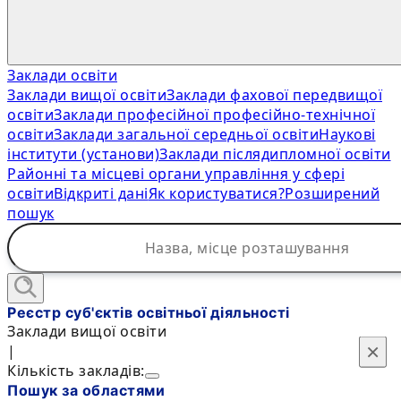
Заклади освіти
Заклади вищої освіти
Заклади фахової передвищої
освіти
Заклади професійної професійно-технічної
освіти
Заклади загальної середньої освіти
Наукові
інститути (установи)
Заклади післядипломної освіти
Районні та місцеві органи управління у сфері
освіти
Відкриті дані
Як користуватися?
Розширений
пошук
Реєстр суб'єктів освітньої діяльності
Заклади вищої освіти
×
×
|
Кількість закладів:
Пошук за областями