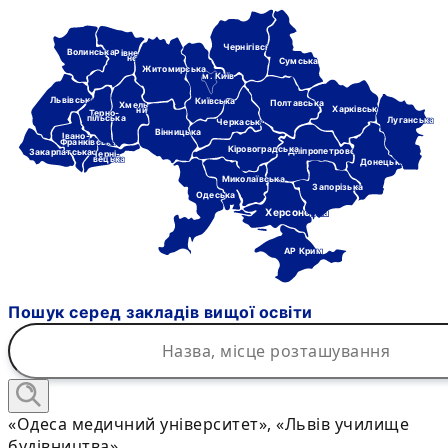
Чернігівська
Волинська
Рівне-
нська
Сумська
Житомирська
м. Київ
Львівська
Київська
Полтавська
Хмель-
Харківська
ницька
Терно-
пільська
Луганська
Черкаська
Вінницька
Івано-
Франківська
Кіровоградська
Дніпропетровська
Закарпатська
Черні-
вецька
Донецька
Миколаївська
Запорізька
Одеська
Херсонська
АР Крим
Пошук серед закладів вищої освіти
«Одеса медичний університет», «Львів училище
будівництва»