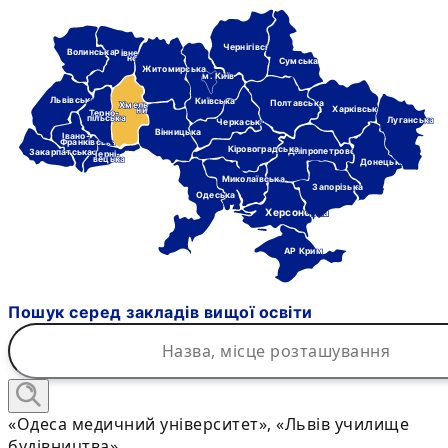
Чернігівська
Волинська
Рівне-
нська
Сумська
Житомирська
м. Київ
Львівська
Київська
Полтавська
Хмель-
Харківська
ницька
Терно-
пільська
Луганська
Черкаська
Вінницька
Івано-
Франківська
Кіровоградська
Дніпропетровська
Закарпатська
Черні-
вецька
Донецька
Миколаївська
Запорізька
Одеська
Херсонська
АР Крим
Пошук серед закладів вищої освіти
«Одеса медичний університет», «Львів училище
будівництва»