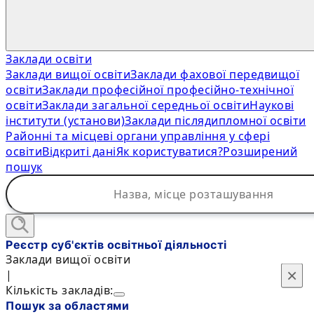
Заклади освіти
Заклади вищої освіти
Заклади фахової передвищої
освіти
Заклади професійної професійно-технічної
освіти
Заклади загальної середньої освіти
Наукові
інститути (установи)
Заклади післядипломної освіти
Районні та місцеві органи управління у сфері
освіти
Відкриті дані
Як користуватися?
Розширений
пошук
Реєстр суб'єктів освітньої діяльності
Заклади вищої освіти
×
×
|
Кількість закладів:
Пошук за областями