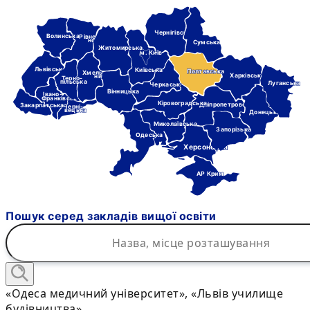
Чернігівська
Волинська
Рівне-
нська
Сумська
Житомирська
м. Київ
Львівська
Київська
Полтавська
Хмель-
Харківська
ницька
Терно-
пільська
Луганська
Черкаська
Вінницька
Івано-
Франківська
Кіровоградська
Дніпропетровська
Закарпатська
Черні-
вецька
Донецька
Миколаївська
Запорізька
Одеська
Херсонська
АР Крим
Пошук серед закладів вищої освіти
«Одеса медичний університет», «Львів училище
будівництва»