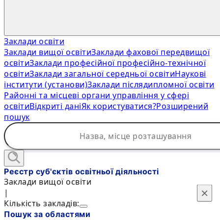
Заклади освіти
Заклади вищої освіти
Заклади фахової передвищої
освіти
Заклади професійної професійно-технічної
освіти
Заклади загальної середньої освіти
Наукові
інститути (установи)
Заклади післядипломної освіти
Районні та місцеві органи управління у сфері
освіти
Відкриті дані
Як користуватися?
Розширений
пошук
Реєстр суб'єктів освітньої діяльності
Заклади вищої освіти
×
×
|
Кількість закладів:
Пошук за областями