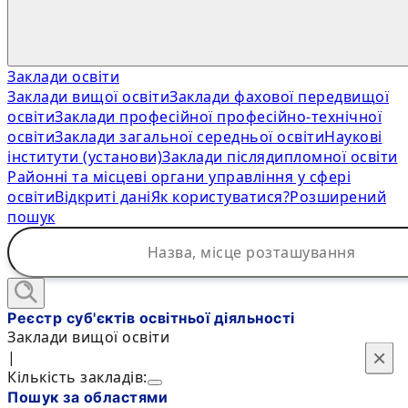
Заклади освіти
Заклади вищої освіти
Заклади фахової передвищої
освіти
Заклади професійної професійно-технічної
освіти
Заклади загальної середньої освіти
Наукові
інститути (установи)
Заклади післядипломної освіти
Районні та місцеві органи управління у сфері
освіти
Відкриті дані
Як користуватися?
Розширений
пошук
Реєстр суб'єктів освітньої діяльності
Заклади вищої освіти
×
×
|
Кількість закладів:
Пошук за областями