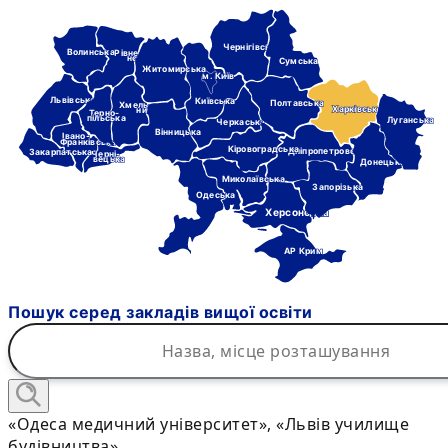
Чернігівська
Волинська
Рівне-
нська
Сумська
Житомирська
м. Київ
Львівська
Київська
Полтавська
Хмель-
Харківська
ницька
Терно-
пільська
Луганська
Черкаська
Вінницька
Івано-
Франківська
Кіровоградська
Дніпропетровська
Закарпатська
Черні-
вецька
Донецька
Миколаївська
Запорізька
Одеська
Херсонська
АР Крим
Пошук серед закладів вищої освіти
«Одеса медичний університет», «Львів училище
будівництва»