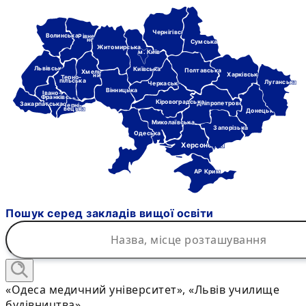
Чернігівська
Волинська
Рівне-
нська
Сумська
Житомирська
м. Київ
Львівська
Київська
Полтавська
Хмель-
Харківська
ницька
Терно-
пільська
Луганська
Черкаська
Вінницька
Івано-
Франківська
Кіровоградська
Дніпропетровська
Закарпатська
Черні-
вецька
Донецька
Миколаївська
Запорізька
Одеська
Херсонська
АР Крим
Пошук серед закладів вищої освіти
«Одеса медичний університет», «Львів училище
будівництва»