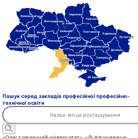
Чернігівська
Волинська
Рівне-
нська
Сумська
Житомирська
м. Київ
Львівська
Київська
Полтавська
Хмель-
Харківська
ницька
Терно-
пільська
Луганська
Черкаська
Вінницька
Івано-
Франківська
Кіровоградська
Дніпропетровська
Закарпатська
Черні-
вецька
Донецька
Миколаївська
Запорізька
Одеська
Херсонська
АР Крим
Пошук серед закладів професійної професійно-
технічної освіти
«Одеса медичний університет», «Львів училище