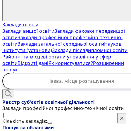
Заклади освіти
Заклади вищої освіти
Заклади фахової передвищої
освіти
Заклади професійної професійно-технічної
освіти
Заклади загальної середньої освіти
Наукові
інститути (установи)
Заклади післядипломної освіти
Районні та місцеві органи управління у сфері
освіти
Відкриті дані
Як користуватися?
Розширений
пошук
Реєстр суб'єктів освітньої діяльності
Заклади професійної професійно-технічної освіти
|
×
×
Кількість закладів:
Пошук за областями