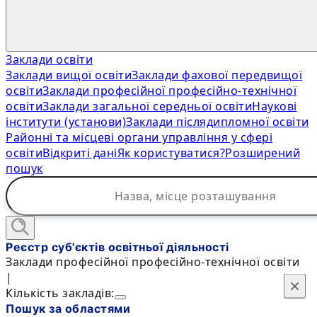
Заклади освіти
Заклади вищої освіти
Заклади фахової передвищої
освіти
Заклади професійної професійно-технічної
освіти
Заклади загальної середньої освіти
Наукові
інститути (установи)
Заклади післядипломної освіти
Районні та місцеві органи управління у сфері
освіти
Відкриті дані
Як користуватися?
Розширений
пошук
Реєстр суб'єктів освітньої діяльності
Заклади професійної професійно-технічної освіти
|
×
×
Кількість закладів:
Пошук за областями