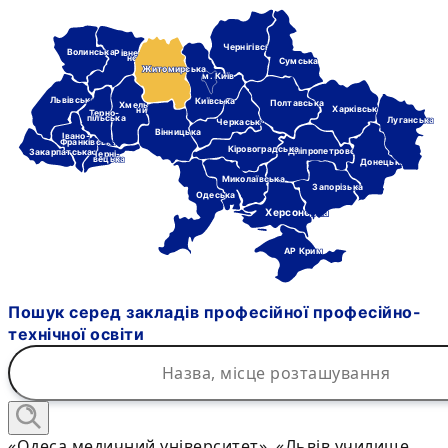
Чернігівська
Волинська
Рівне-
нська
Сумська
Житомирська
м. Київ
Львівська
Київська
Полтавська
Хмель-
Харківська
ницька
Терно-
пільська
Луганська
Черкаська
Вінницька
Івано-
Франківська
Кіровоградська
Дніпропетровська
Закарпатська
Черні-
вецька
Донецька
Миколаївська
Запорізька
Одеська
Херсонська
АР Крим
Пошук серед закладів професійної професійно-
технічної освіти
«Одеса медичний університет», «Львів училище