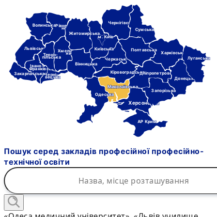
Чернігівська
Волинська
Рівне-
нська
Сумська
Житомирська
м. Київ
Львівська
Київська
Полтавська
Хмель-
Харківська
ницька
Терно-
пільська
Луганська
Черкаська
Вінницька
Івано-
Франківська
Кіровоградська
Дніпропетровська
Закарпатська
Черні-
вецька
Донецька
Миколаївська
Запорізька
Одеська
Херсонська
АР Крим
Пошук серед закладів професійної професійно-
технічної освіти
«Одеса медичний університет», «Львів училище