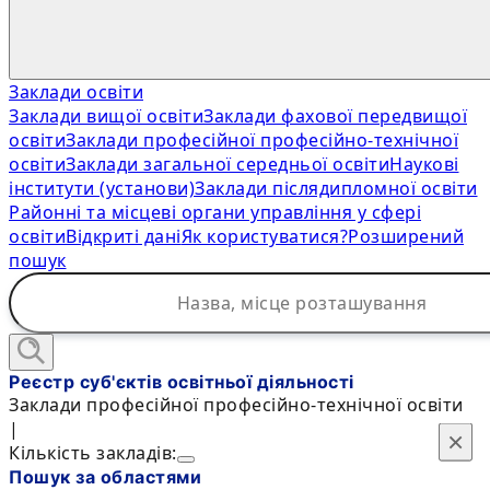
Заклади освіти
Заклади вищої освіти
Заклади фахової передвищої
освіти
Заклади професійної професійно-технічної
освіти
Заклади загальної середньої освіти
Наукові
інститути (установи)
Заклади післядипломної освіти
Районні та місцеві органи управління у сфері
освіти
Відкриті дані
Як користуватися?
Розширений
пошук
Реєстр суб'єктів освітньої діяльності
Заклади професійної професійно-технічної освіти
|
×
×
Кількість закладів:
Пошук за областями