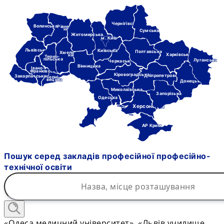
Чернігівська
Волинська
Рівне-
нська
Сумська
Житомирська
м. Київ
Львівська
Київська
Полтавська
Хмель-
Харківська
ницька
Терно-
пільська
Луганська
Черкаська
Вінницька
Івано-
Франківська
Кіровоградська
Дніпропетровська
Закарпатська
Черні-
вецька
Донецька
Миколаївська
Запорізька
Одеська
Херсонська
АР Крим
Пошук серед закладів професійної професійно-
технічної освіти
«Одеса медичний університет», «Львів училище