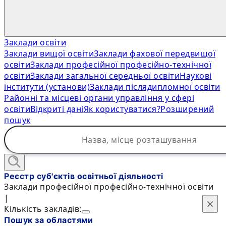
Заклади освіти
Заклади вищої освіти
Заклади фахової передвищої
освіти
Заклади професійної професійно-технічної
освіти
Заклади загальної середньої освіти
Наукові
інститути (установи)
Заклади післядипломної освіти
Районні та місцеві органи управління у сфері
освіти
Відкриті дані
Як користуватися?
Розширений
пошук
Реєстр суб'єктів освітньої діяльності
Заклади професійної професійно-технічної освіти
|
×
×
Кількість закладів:
Пошук за областями