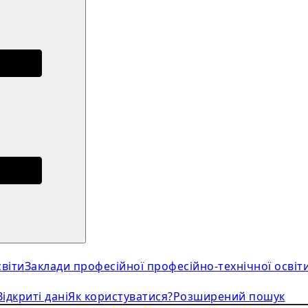
віти
Заклади професійної професійно-технічної освіт
Відкриті дані
Як користуватися?
Розширений пошук