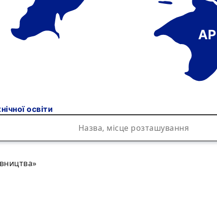
АР
ічної освіти
івництва»