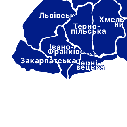
Львівська
Хмель
ни
Терно-
пільська
Івано-
Франківська
Закарпатська
Черні-
вецька