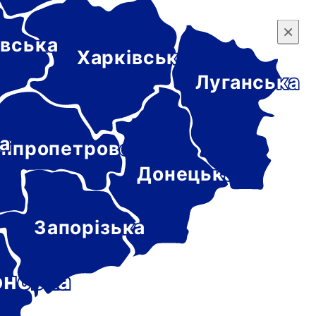
×
×
вська
Харківська
Луганська
а
ніпропетровська
Донецька
Запорізька
онська