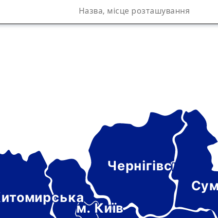
Чернігівська
а
Сум
итомирська
м. Київ