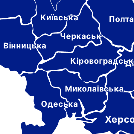
Київська
Полта
-
цька
Черкаська
Вінницька
Кіровоградськ
Д
Миколаївська
Одеська
Херс