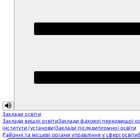
Заклади освіти
Заклади вищої освіти
Заклади фахової передвищої ос
інститути (установи)
Заклади післядипломної освіти
Районні та місцеві органи управління у сфері освіти