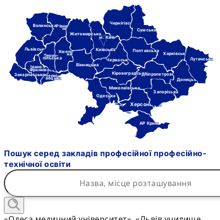
Чернігівська
Волинська
Рівне-
нська
Сумська
Житомирська
м. Київ
Львівська
Київська
Полтавська
Хмель-
Харківська
ницька
Терно-
пільська
Луганська
Черкаська
Вінницька
Івано-
Франківська
Кіровоградська
Дніпропетровська
Закарпатська
Черні-
вецька
Донецька
Миколаївська
Запорізька
Одеська
Херсонська
АР Крим
Пошук серед закладів професійної професійно-
технічної освіти
«Одеса медичний університет», «Львів училище