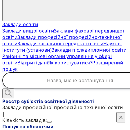
Заклади освіти
Заклади вищої освіти
Заклади фахової передвищої
освіти
Заклади професійної професійно-технічної
освіти
Заклади загальної середньої освіти
Наукові
інститути (установи)
Заклади післядипломної освіти
Районні та місцеві органи управління у сфері
освіти
Відкриті дані
Як користуватися?
Розширений
пошук
Реєстр суб'єктів освітньої діяльності
Заклади професійної професійно-технічної освіти
|
×
×
Кількість закладів:
Пошук за областями