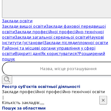
Заклади освіти
Заклади вищої освіти
Заклади фахової передвищої
освіти
Заклади професійної професійно-технічної
освіти
Заклади загальної середньої освіти
Наукові
інститути (установи)
Заклади післядипломної освіти
Районні та місцеві органи управління у сфері
освіти
Відкриті дані
Як користуватися?
Розширений
пошук
Реєстр суб'єктів освітньої діяльності
Заклади професійної професійно-технічної освіти
|
×
×
Кількість закладів:
Пошук за областями