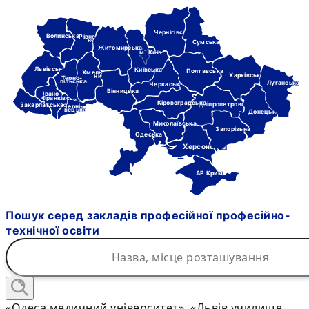
Чернігівська
Волинська
Рівне-
нська
Сумська
Житомирська
м. Київ
Львівська
Київська
Полтавська
Хмель-
Харківська
ницька
Терно-
пільська
Луганська
Черкаська
Вінницька
Івано-
Франківська
Кіровоградська
Дніпропетровська
Закарпатська
Черні-
вецька
Донецька
Миколаївська
Запорізька
Одеська
Херсонська
АР Крим
Пошук серед закладів професійної професійно-
технічної освіти
«Одеса медичний університет», «Львів училище