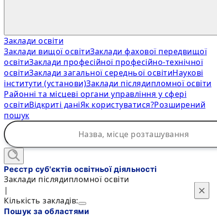
Заклади освіти
Заклади вищої освіти
Заклади фахової передвищої
освіти
Заклади професійної професійно-технічної
освіти
Заклади загальної середньої освіти
Наукові
інститути (установи)
Заклади післядипломної освіти
Районні та місцеві органи управління у сфері
освіти
Відкриті дані
Як користуватися?
Розширений
пошук
Реєстр суб'єктів освітньої діяльності
Заклади післядипломної освіти
×
×
|
Кількість закладів:
Пошук за областями