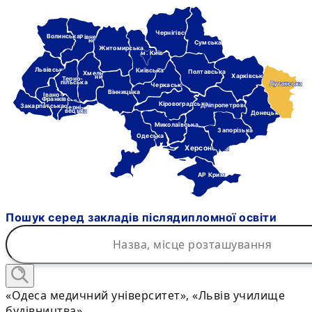
Чернігівська
Волинська
Рівне-
нська
Сумська
Житомирська
м. Київ
Львівська
Київська
Полтавська
Хмель-
Харківська
ницька
Терно-
пільська
Луганська
Черкаська
Вінницька
Івано-
Франківська
Кіровоградська
Дніпропетровська
Закарпатська
Черні-
вецька
Донецька
Миколаївська
Запорізька
Одеська
Херсонська
АР Крим
Пошук серед закладів післядипломної освіти
«Одеса медичний університет», «Львів училище
будівництва»