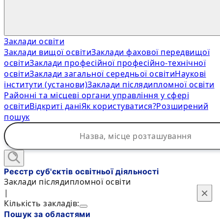
Заклади освіти
Заклади вищої освіти
Заклади фахової передвищої
освіти
Заклади професійної професійно-технічної
освіти
Заклади загальної середньої освіти
Наукові
інститути (установи)
Заклади післядипломної освіти
Районні та місцеві органи управління у сфері
освіти
Відкриті дані
Як користуватися?
Розширений
пошук
Реєстр суб'єктів освітньої діяльності
Заклади післядипломної освіти
×
×
|
Кількість закладів:
Пошук за областями