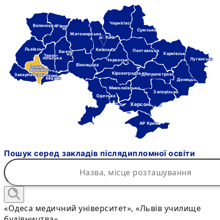
Чернігівська
Волинська
Рівне-
нська
Сумська
Житомирська
м. Київ
Львівська
Київська
Полтавська
Хмель-
Харківська
ницька
Терно-
пільська
Луганська
Черкаська
Вінницька
Івано-
Франківська
Кіровоградська
Дніпропетровська
Закарпатська
Черні-
вецька
Донецька
Миколаївська
Запорізька
Одеська
Херсонська
АР Крим
Пошук серед закладів післядипломної освіти
«Одеса медичний університет», «Львів училище
будівництва»