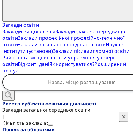
Заклади освіти
Заклади вищої освіти
Заклади фахової передвищої
освіти
Заклади професійної професійно-технічної
освіти
Заклади загальної середньої освіти
Наукові
інститути (установи)
Заклади післядипломної освіти
Районні та місцеві органи управління у сфері
освіти
Відкриті дані
Як користуватися?
Розширений
пошук
Реєстр суб'єктів освітньої діяльності
Заклади загальної середньої освіти
×
×
|
Кількість закладів:
Пошук за областями