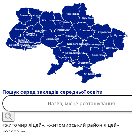
Чернігівська
Волинська
Рівне-
нська
Сумська
Житомирська
м. Київ
Львівська
Київська
Полтавська
Хмель-
Харківська
ницька
Терно-
пільська
Луганська
Черкаська
Вінницька
Івано-
Франківська
Кіровоградська
Дніпропетровська
Закарпатська
Черні-
вецька
Донецька
Миколаївська
Запорізька
Одеська
Херсонська
АР Крим
Пошук серед закладів середньої освіти
«житомир ліцей», «житомирський район ліцей»,
«одеса 5»