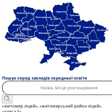
Чернігівська
Волинська
Рівне-
нська
Сумська
Житомирська
м. Київ
Львівська
Київська
Полтавська
Хмель-
Харківська
ницька
Терно-
пільська
Луганська
Черкаська
Вінницька
Івано-
Франківська
Кіровоградська
Дніпропетровська
Закарпатська
Черні-
вецька
Донецька
Миколаївська
Запорізька
Одеська
Херсонська
АР Крим
Пошук серед закладів середньої освіти
«житомир ліцей», «житомирський район ліцей»,
«одеса 5»