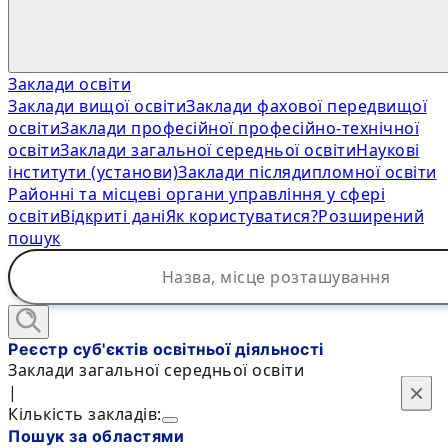
Заклади освіти
Заклади вищої освіти
Заклади фахової передвищої
освіти
Заклади професійної професійно-технічної
освіти
Заклади загальної середньої освіти
Наукові
інститути (установи)
Заклади післядипломної освіти
Районні та місцеві органи управління у сфері
освіти
Відкриті дані
Як користуватися?
Розширений
пошук
Реєстр суб'єктів освітньої діяльності
Заклади загальної середньої освіти
×
×
|
Кількість закладів:
Пошук за областями