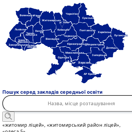
Чернігівська
Волинська
Рівне-
нська
Сумська
Житомирська
м. Київ
Львівська
Київська
Полтавська
Хмель-
Харківська
ницька
Терно-
пільська
Луганська
Черкаська
Вінницька
Івано-
Франківська
Кіровоградська
Дніпропетровська
Закарпатська
Черні-
вецька
Донецька
Миколаївська
Запорізька
Одеська
Херсонська
АР Крим
Пошук серед закладів середньої освіти
«житомир ліцей», «житомирський район ліцей»,
«одеса 5»