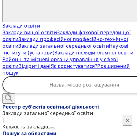
Заклади освіти
Заклади вищої освіти
Заклади фахової передвищої
освіти
Заклади професійної професійно-технічної
освіти
Заклади загальної середньої освіти
Наукові
інститути (установи)
Заклади післядипломної освіти
Районні та місцеві органи управління у сфері
освіти
Відкриті дані
Як користуватися?
Розширений
пошук
Реєстр суб'єктів освітньої діяльності
Заклади загальної середньої освіти
×
×
|
Кількість закладів:
Пошук за областями