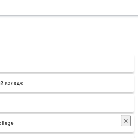
й коледж
×
ollege