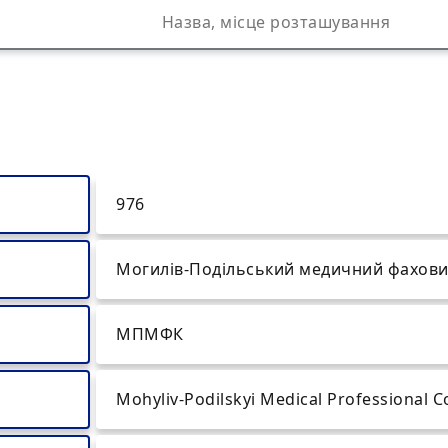
976
Могилів-Подільський медичний фахови
МПМФК
Mohyliv-Podilskyi Mediсal Professional C