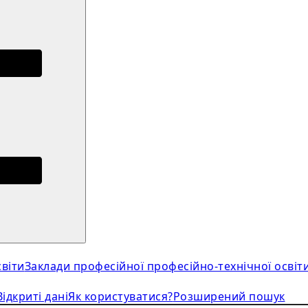
віти
Заклади професійної професійно-технічної освіт
Відкриті дані
Як користуватися?
Розширений пошук