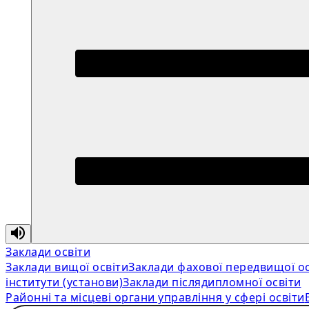
Заклади освіти
Заклади вищої освіти
Заклади фахової передвищої ос
інститути (установи)
Заклади післядипломної освіти
Районні та місцеві органи управління у сфері освіти