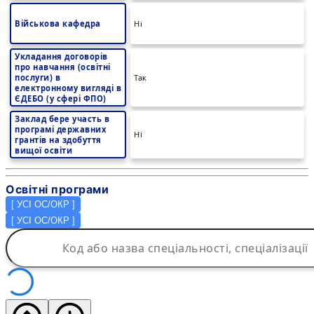
Військова кафедра
Ні
Укладання договорів
про навчання (освітні
послуги) в
Так
електронному вигляді в
ЄДЕБО (у сфері ФПО)
Заклад бере участь в
програмі державних
Ні
грантів на здобуття
вищої освіти
Освітні програми
[
УСІ ОС/ОКР
]
[
УСІ ОС/ОКР
]