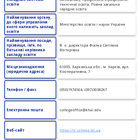
освіти
технічна) освіта, Повна загальна
середня освіта
Найменування органу,
до сфери управління
Міністерство освіти і науки України
якого належить заклад
освіти
Найменування посади,
прізвище, ім’я, по
В. о. директора Фіалка Світлана
батькові керівника
Вікторівна
закладу освіти
Місцезнаходження
61003, Харківська обл., м. Харків, вул.
(юридична адреса)
Кооперативна, 7
Телефон / факс
(050)1974564, (097)3038267
Електронна пошта
collegeoffice@khai.edu
Веб-сайт
https://it-college.kh.ua