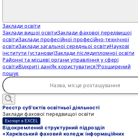
Заклади освіти
Заклади вищої освіти
Заклади фахової передвищої
освіти
Заклади професійної професійно-технічної
освіти
Заклади загальної середньої освіти
Наукові
інститути (установи)
Заклади післядипломної освіти
Районні та місцеві органи управління у сфері
освіти
Відкриті дані
Як користуватися?
Розширений
пошук
Реєстр суб'єктів освітньої діяльності
Заклади фахової передвищої освіти
Експорт в EXCEL
Відокремлений структурний підрозділ
«Харківський фаховий коледж інформаційних