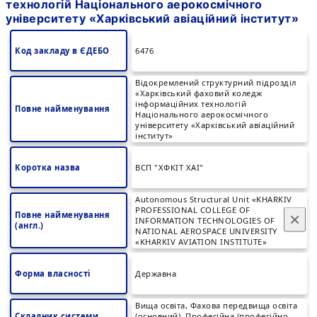
технологій Національного аерокосмічного
університету «Харківський авіаційний інститут»
Код закладу в ЄДЕБО
6476
Відокремлений структурний підрозділ
«Харківський фаховий коледж
інформаційних технологій
Повне найменування
Національного аерокосмічного
університету «Харківський авіаційний
інститут»
Коротка назва
ВСП "ХФКІТ ХАІ"
Autonomous Structural Unit «KHARKIV
PROFESSIONAL COLLEGE OF
×
Повне найменування
INFORMATION TECHNOLOGIES OF
(англ.)
NATIONAL AEROSPACE UNIVERSITY
«KHARKIV AVIATION INSTITUTE»
Форма власності
Державна
Вища освіта, Фахова передвища освіта
Складник системи
(основний), Професійна (професійно-