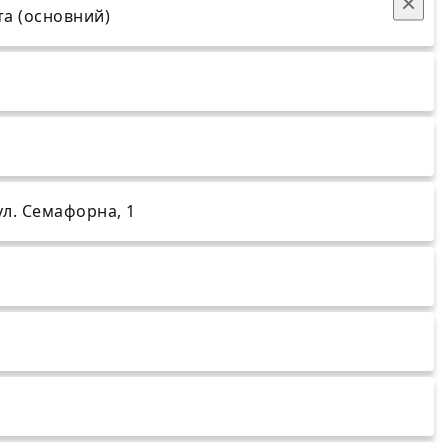
×
та (основний)
ул. Семафорна, 1