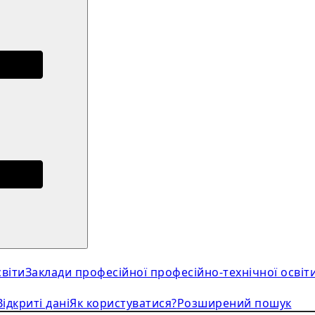
віти
Заклади професійної професійно-технічної освіт
Відкриті дані
Як користуватися?
Розширений пошук