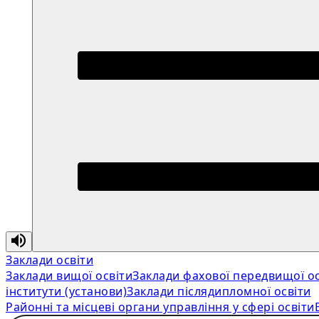
Заклади освіти
Заклади вищої освіти
Заклади фахової передвищої ос
інститути (установи)
Заклади післядипломної освіти
Районні та місцеві органи управління у сфері освіти