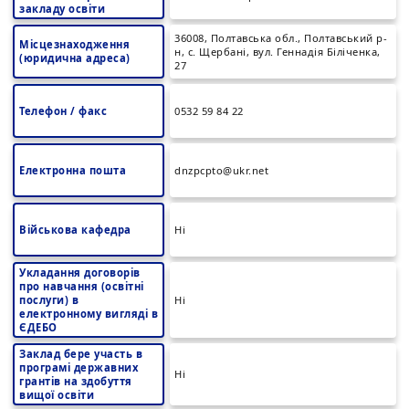
закладу освіти
36008, Полтавська обл., Полтавський р-
Місцезнаходження
н, с. Щербані, вул. Геннадія Біліченка,
(юридична адреса)
27
Телефон / факс
0532 59 84 22
Електронна пошта
dnzpcpto@ukr.net
Військова кафедра
Ні
Укладання договорів
про навчання (освітні
послуги) в
Ні
електронному вигляді в
ЄДЕБО
Заклад бере участь в
програмі державних
Ні
грантів на здобуття
вищої освіти