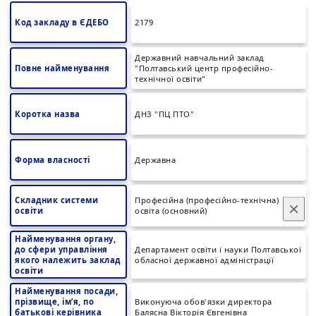
Код закладу в ЄДЕБО
2179
Державний навчальний заклад
Повне найменування
"Полтавський центр професійно-
технічної освіти"
Коротка назва
ДНЗ "ПЦ ПТО"
Форма власності
Державна
Складник системи
Професійна (професійно-технічна)
×
освіти
освіта (основний)
Найменування органу,
до сфери управління
Департамент освіти і науки Полтавської
якого належить заклад
обласної державної адміністрації
освіти
Найменування посади,
прізвище, ім’я, по
Виконуюча обов'язки директора
батькові керівника
Балясна Вікторія Євгенівна