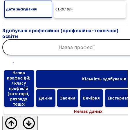
Дата заснування
01.09.1984
Здобувачі професійної (професійно-технічної)
освіти
Назва 
професії(й) 
Кількість здобувачів
/ класу 
професій 
(категорії, 
Денна
Заочна
Вечірня
Екстернат
розряду 
тощо)
Немає даних