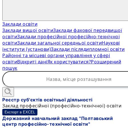
Заклади освіти
Заклади вищої освіти
Заклади фахової передвищої
освіти
Заклади професійної професійно-технічної
освіти
Заклади загальної середньої освіти
Наукові
інститути (установи)
Заклади післядипломної освіти
Районні та місцеві органи управління у сфері
освіти
Відкриті дані
Як користуватися?
Розширений
пошук
Реєстр суб'єктів освітньої діяльності
Заклад професійної (професійно-технічної) освіти
Експорт в EXCEL
Державний навчальний заклад "Полтавський
центр професійно-технічної освіти"