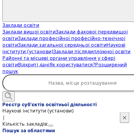
Заклади освіти
Заклади вищої освіти
Заклади фахової передвищої
освіти
Заклади професійної професійно-технічної
освіти
Заклади загальної середньої освіти
Наукові
інститути (установи)
Заклади післядипломної освіти
Районні та місцеві органи управління у сфері
освіти
Відкриті дані
Як користуватися?
Розширений
пошук
Реєстр суб'єктів освітньої діяльності
Наукові інститути (установи)
×
×
|
Кількість закладів:
Пошук за областями