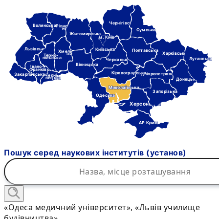
Чернігівська
Волинська
Рівне-
нська
Сумська
Житомирська
м. Київ
Львівська
Київська
Полтавська
Хмель-
Харківська
ницька
Терно-
пільська
Луганська
Черкаська
Вінницька
Івано-
Франківська
Кіровоградська
Дніпропетровська
Закарпатська
Черні-
вецька
Донецька
Миколаївська
Запорізька
Одеська
Херсонська
АР Крим
Пошук серед наукових інститутів (установ)
«Одеса медичний університет», «Львів училище
будівництва»