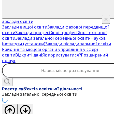
×
Заклади освіти
Заклади вищої освіти
Заклади фахової передвищої
освіти
Заклади професійної професійно-технічної
освіти
Заклади загальної середньої освіти
Наукові
інститути (установи)
Заклади післядипломної освіти
Районні та місцеві органи управління у сфері
освіти
Відкриті дані
Як користуватися?
Розширений
пошук
Реєстр суб'єктів освітньої діяльності
Заклади загальної середньої освіти