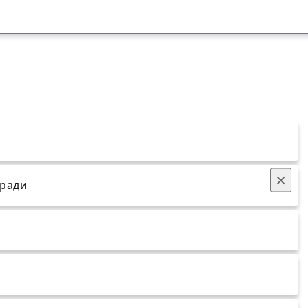
×
 ради