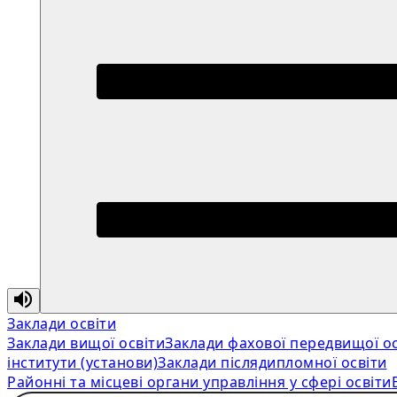
Заклади освіти
Заклади вищої освіти
Заклади фахової передвищої ос
інститути (установи)
Заклади післядипломної освіти
Районні та місцеві органи управління у сфері освіти