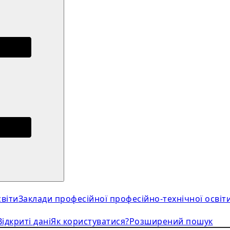
віти
Заклади професійної професійно-технічної освіт
Відкриті дані
Як користуватися?
Розширений пошук