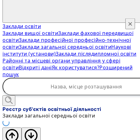
×
Заклади освіти
Заклади вищої освіти
Заклади фахової передвищої
освіти
Заклади професійної професійно-технічної
освіти
Заклади загальної середньої освіти
Наукові
інститути (установи)
Заклади післядипломної освіти
Районні та місцеві органи управління у сфері
освіти
Відкриті дані
Як користуватися?
Розширений
пошук
Реєстр суб'єктів освітньої діяльності
Заклади загальної середньої освіти