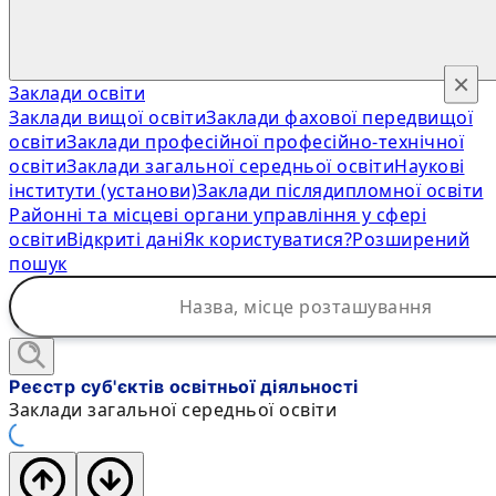
×
Заклади освіти
Заклади вищої освіти
Заклади фахової передвищої
освіти
Заклади професійної професійно-технічної
освіти
Заклади загальної середньої освіти
Наукові
інститути (установи)
Заклади післядипломної освіти
Районні та місцеві органи управління у сфері
освіти
Відкриті дані
Як користуватися?
Розширений
пошук
Реєстр суб'єктів освітньої діяльності
Заклади загальної середньої освіти