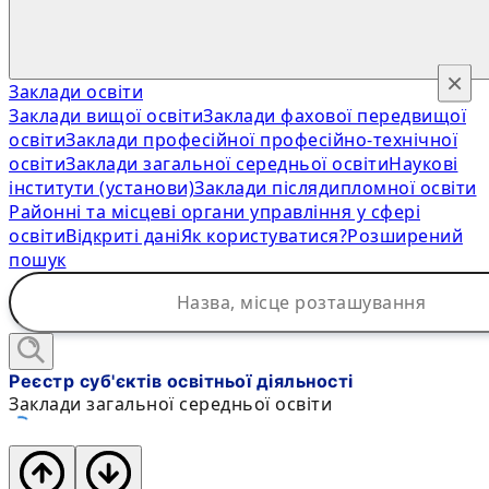
×
Заклади освіти
Заклади вищої освіти
Заклади фахової передвищої
освіти
Заклади професійної професійно-технічної
освіти
Заклади загальної середньої освіти
Наукові
інститути (установи)
Заклади післядипломної освіти
Районні та місцеві органи управління у сфері
освіти
Відкриті дані
Як користуватися?
Розширений
пошук
Реєстр суб'єктів освітньої діяльності
Заклади загальної середньої освіти