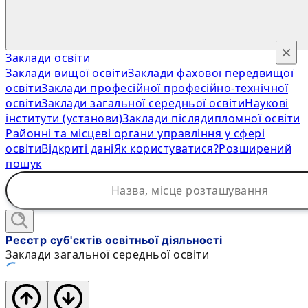
×
Заклади освіти
Заклади вищої освіти
Заклади фахової передвищої
освіти
Заклади професійної професійно-технічної
освіти
Заклади загальної середньої освіти
Наукові
інститути (установи)
Заклади післядипломної освіти
Районні та місцеві органи управління у сфері
освіти
Відкриті дані
Як користуватися?
Розширений
пошук
Реєстр суб'єктів освітньої діяльності
Заклади загальної середньої освіти