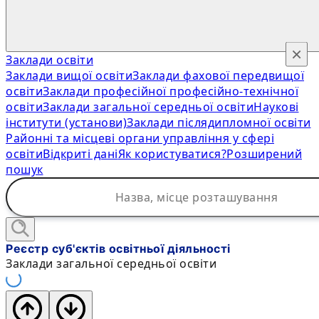
×
Заклади освіти
Заклади вищої освіти
Заклади фахової передвищої
освіти
Заклади професійної професійно-технічної
освіти
Заклади загальної середньої освіти
Наукові
інститути (установи)
Заклади післядипломної освіти
Районні та місцеві органи управління у сфері
освіти
Відкриті дані
Як користуватися?
Розширений
пошук
Реєстр суб'єктів освітньої діяльності
Заклади загальної середньої освіти