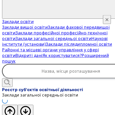
×
Заклади освіти
Заклади вищої освіти
Заклади фахової передвищої
освіти
Заклади професійної професійно-технічної
освіти
Заклади загальної середньої освіти
Наукові
інститути (установи)
Заклади післядипломної освіти
Районні та місцеві органи управління у сфері
освіти
Відкриті дані
Як користуватися?
Розширений
пошук
Реєстр суб'єктів освітньої діяльності
Заклади загальної середньої освіти