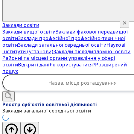
×
Заклади освіти
Заклади вищої освіти
Заклади фахової передвищої
освіти
Заклади професійної професійно-технічної
освіти
Заклади загальної середньої освіти
Наукові
інститути (установи)
Заклади післядипломної освіти
Районні та місцеві органи управління у сфері
освіти
Відкриті дані
Як користуватися?
Розширений
пошук
Реєстр суб'єктів освітньої діяльності
Заклади загальної середньої освіти