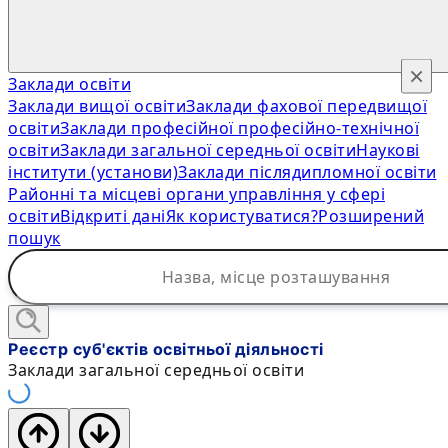
×
Заклади освіти
Заклади вищої освіти
Заклади фахової передвищої
освіти
Заклади професійної професійно-технічної
освіти
Заклади загальної середньої освіти
Наукові
інститути (установи)
Заклади післядипломної освіти
Районні та місцеві органи управління у сфері
освіти
Відкриті дані
Як користуватися?
Розширений
пошук
Реєстр суб'єктів освітньої діяльності
Заклади загальної середньої освіти